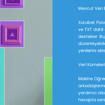
Mevcut Veri 
XuLabel; Pas
ve TXT dahil
destekler. Bu
düzenleyebil
yenilerini ek
Veri Kümeler
Makine Öğreni
arkadaşların
yardımcı olsu
hesapta senk