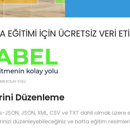
A EĞITIMI IÇIN ÜCRETSIZ VERI 
ENİN KOLAY YOLU
erini Düzenleme
vis-JSON, JSON, XML, CSV ve TXT dahil olmak üzere 
inizi düzenleyebileceğiniz ve hatta eğitim resimlerin