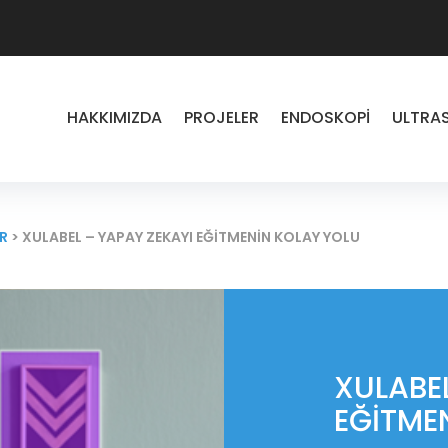
HAKKIMIZDA
PROJELER
ENDOSKOPI
ULTRA
R
>
XULABEL – YAPAY ZEKAYI EĞITMENIN KOLAY YOLU
XULABE
EĞITME