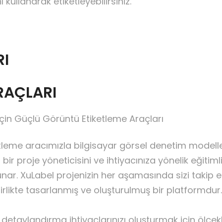
kullanarak etiketleyebilirsiniz.
RI
RAÇLARI
için Güçlü Görüntü Etiketleme Araçları
ketleme aracımızla bilgisayar görsel denetim modelleri
bir proje yöneticisini ve ihtiyacınıza yönelik eğitiml
sunar. XuLabel projenizin her aşamasında sizi taki
 birlikte tasarlanmış ve oluşturulmuş bir platformdur
 detaylandırma ihtiyaçlarınızı oluşturmak için ölçek