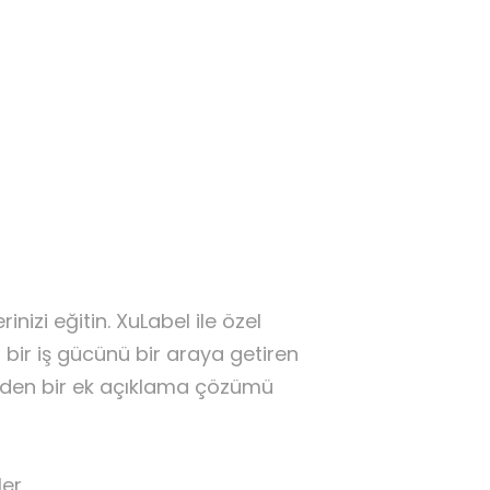
nizi eğitin. XuLabel ile özel
i bir iş gücünü bir araya getiren
p eden bir ek açıklama çözümü
.
ler