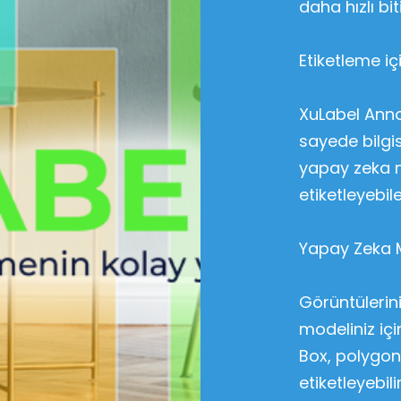
daha hızlı biti
Etiketleme i
XuLabel Anno
sayede bilgi
yapay zeka mo
etiketleyebil
Yapay Zeka Mo
Görüntülerin
modeliniz içi
Box, polygon 
etiketleyebilir