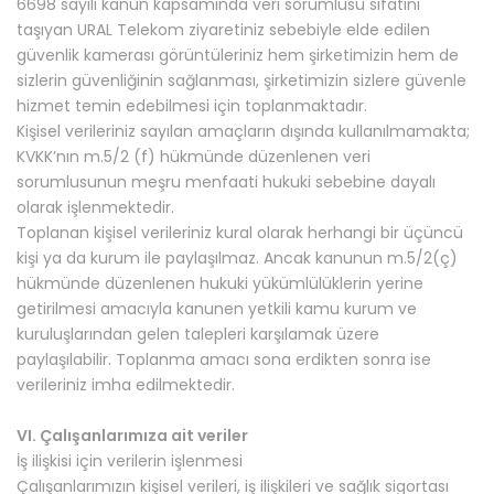
6698 sayılı kanun kapsamında veri sorumlusu sıfatını
taşıyan URAL Telekom ziyaretiniz sebebiyle elde edilen
güvenlik kamerası görüntüleriniz hem şirketimizin hem de
sizlerin güvenliğinin sağlanması, şirketimizin sizlere güvenle
hizmet temin edebilmesi için toplanmaktadır.
Kişisel verileriniz sayılan amaçların dışında kullanılmamakta;
KVKK’nın m.5/2 (f) hükmünde düzenlenen veri
sorumlusunun meşru menfaati hukuki sebebine dayalı
olarak işlenmektedir.
Toplanan kişisel verileriniz kural olarak herhangi bir üçüncü
kişi ya da kurum ile paylaşılmaz. Ancak kanunun m.5/2(ç)
hükmünde düzenlenen hukuki yükümlülüklerin yerine
getirilmesi amacıyla kanunen yetkili kamu kurum ve
kuruluşlarından gelen talepleri karşılamak üzere
paylaşılabilir. Toplanma amacı sona erdikten sonra ise
verileriniz imha edilmektedir.
VI. Çalışanlarımıza ait veriler
İş ilişkisi için verilerin işlenmesi
Çalışanlarımızın kişisel verileri, iş ilişkileri ve sağlık sigortası