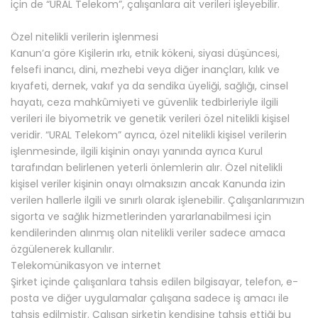
için de “URAL Telekom”, çalışanlara ait verileri işleyebilir.
Özel nitelikli verilerin işlenmesi
Kanun’a göre Kişilerin ırkı, etnik kökeni, siyasi düşüncesi,
felsefi inancı, dini, mezhebi veya diğer inançları, kılık ve
kıyafeti, dernek, vakıf ya da sendika üyeliği, sağlığı, cinsel
hayatı, ceza mahkûmiyeti ve güvenlik tedbirleriyle ilgili
verileri ile biyometrik ve genetik verileri özel nitelikli kişisel
veridir. “URAL Telekom” ayrıca, özel nitelikli kişisel verilerin
işlenmesinde, ilgili kişinin onayı yanında ayrıca Kurul
tarafından belirlenen yeterli önlemlerin alır. Özel nitelikli
kişisel veriler kişinin onayı olmaksızın ancak Kanunda izin
verilen hallerle ilgili ve sınırlı olarak işlenebilir. Çalışanlarımızın
sigorta ve sağlık hizmetlerinden yararlanabilmesi için
kendilerinden alınmış olan nitelikli veriler sadece amaca
özgülenerek kullanılır.
Telekomünikasyon ve internet
Şirket içinde çalışanlara tahsis edilen bilgisayar, telefon, e-
posta ve diğer uygulamalar çalışana sadece iş amacı ile
tahsis edilmiştir. Çalışan şirketin kendisine tahsis ettiği bu