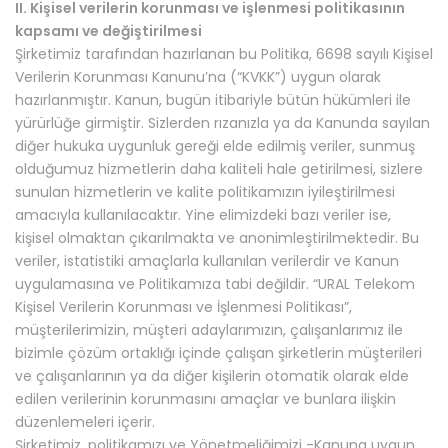
II. Kişisel verilerin korunması ve işlenmesi politikasının
kapsamı ve değiştirilmesi
Şirketimiz tarafından hazırlanan bu Politika, 6698 sayılı Kişisel
Verilerin Korunması Kanunu’na (“KVKK”) uygun olarak
hazırlanmıştır. Kanun, bugün itibariyle bütün hükümleri ile
yürürlüğe girmiştir. Sizlerden rızanızla ya da Kanunda sayılan
diğer hukuka uygunluk gereği elde edilmiş veriler, sunmuş
olduğumuz hizmetlerin daha kaliteli hale getirilmesi, sizlere
sunulan hizmetlerin ve kalite politikamızın iyileştirilmesi
amacıyla kullanılacaktır. Yine elimizdeki bazı veriler ise,
kişisel olmaktan çıkarılmakta ve anonimleştirilmektedir. Bu
veriler, istatistiki amaçlarla kullanılan verilerdir ve Kanun
uygulamasına ve Politikamıza tabi değildir. “URAL Telekom
Kişisel Verilerin Korunması ve İşlenmesi Politikası”,
müşterilerimizin, müşteri adaylarımızın, çalışanlarımız ile
bizimle çözüm ortaklığı içinde çalışan şirketlerin müşterileri
ve çalışanlarının ya da diğer kişilerin otomatik olarak elde
edilen verilerinin korunmasını amaçlar ve bunlara ilişkin
düzenlemeleri içerir.
Şirketimiz, politikamızı ve Yönetmeliğimizi -Kanuna uygun