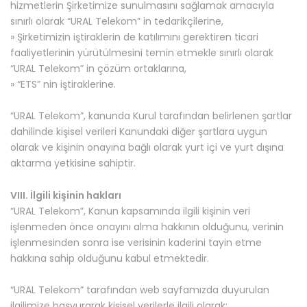
hizmetlerin Şirketimize sunulmasını sağlamak amacıyla
sınırlı olarak “URAL Telekom” in tedarikçilerine,
» Şirketimizin iştiraklerin de katılımını gerektiren ticari
faaliyetlerinin yürütülmesini temin etmekle sınırlı olarak
“URAL Telekom” in çözüm ortaklarına,
» “ETS” nin iştiraklerine.
“URAL Telekom”, kanunda Kurul tarafından belirlenen şartlar
dahilinde kişisel verileri Kanundaki diğer şartlara uygun
olarak ve kişinin onayına bağlı olarak yurt içi ve yurt dışına
aktarma yetkisine sahiptir.
VIII. İlgili kişinin hakları
“URAL Telekom”, Kanun kapsamında ilgili kişinin veri
işlenmeden önce onayını alma hakkının olduğunu, verinin
işlenmesinden sonra ise verisinin kaderini tayin etme
hakkına sahip olduğunu kabul etmektedir.
“URAL Telekom” tarafından web sayfamızda duyurulan
ilgilimize başvurarak kişisel verilerle ilgili olarak;