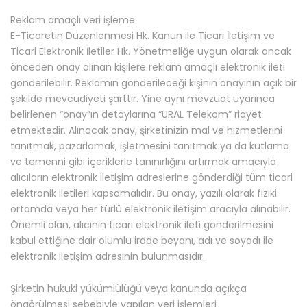
Reklam amaçlı veri işleme
E-Ticaretin Düzenlenmesi Hk. Kanun ile Ticari İletişim ve
Ticari Elektronik İletiler Hk. Yönetmeliğe uygun olarak ancak
önceden onay alınan kişilere reklam amaçlı elektronik ileti
gönderilebilir. Reklamın gönderileceği kişinin onayının açık bir
şekilde mevcudiyeti şarttır. Yine aynı mevzuat uyarınca
belirlenen “onay”ın detaylarına “URAL Telekom” riayet
etmektedir. Alınacak onay, şirketinizin mal ve hizmetlerini
tanıtmak, pazarlamak, işletmesini tanıtmak ya da kutlama
ve temenni gibi içeriklerle tanınırlığını artırmak amacıyla
alıcıların elektronik iletişim adreslerine gönderdiği tüm ticari
elektronik iletileri kapsamalıdır. Bu onay, yazılı olarak fiziki
ortamda veya her türlü elektronik iletişim aracıyla alınabilir.
Önemli olan, alıcının ticari elektronik ileti gönderilmesini
kabul ettiğine dair olumlu irade beyanı, adı ve soyadı ile
elektronik iletişim adresinin bulunmasıdır.
Şirketin hukuki yükümlülüğü veya kanunda açıkça
öngörülmesi sebebiyle yapılan veri işlemleri