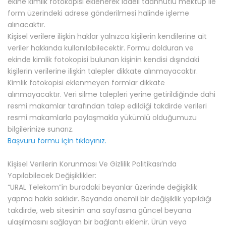
ekine kimlik fotokopisi eklenerek iadeli taahhütlü mektup ile
form üzerindeki adrese gönderilmesi halinde işleme
alınacaktır.
Kişisel verilere ilişkin haklar yalnızca kişilerin kendilerine ait
veriler hakkında kullanılabilecektir. Formu dolduran ve
ekinde kimlik fotokopisi bulunan kişinin kendisi dışındaki
kişilerin verilerine ilişkin talepler dikkate alınmayacaktır.
Kimlik fotokopisi eklenmeyen formlar dikkate
alınmayacaktır. Veri silme talepleri yerine getirildiğinde dahi
resmi makamlar tarafından talep edildiği takdirde verileri
resmi makamlarla paylaşmakla yükümlü olduğumuzu
bilgilerinize sunarız.
Başvuru formu için tıklayınız.
Kişisel Verilerin Korunması Ve Gizlilik Politikası’nda
Yapılabilecek Değişiklikler:
“URAL Telekom”in buradaki beyanlar üzerinde değişiklik
yapma hakkı saklıdır. Beyanda önemli bir değişiklik yapıldığı
takdirde, web sitesinin ana sayfasına güncel beyana
ulaşılmasını sağlayan bir bağlantı eklenir. Ürün veya