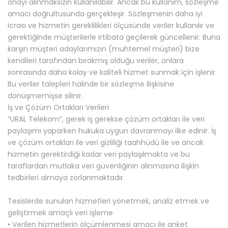
onayı alınmaksızın kullanılabilir. Ancak bu kullanım, sözleşme
amacı doğrultusunda gerçekleşir. Sözleşmenin daha iyi
icrası ve hizmetin gereklilikleri ölçüsünde veriler kullanılır ve
gerektiğinde müşterilerle irtibata geçilerek güncellenir. Buna
karşın müşteri adaylarımızın (muhtemel müşteri) bize
kendileri tarafından bırakmış olduğu veriler, onlara
sonrasında daha kolay ve kaliteli hizmet sunmak için işlenir.
Bu veriler talepleri halinde bir sözleşme ilişkisine
dönüşmemişse silinir.
İş ve Çözüm Ortakları Verileri
“URAL Telekom”, gerek iş gerekse çözüm ortakları ile veri
paylaşımı yaparken hukuka uygun davranmayı ilke edinir. İş
ve çözüm ortakları ile veri gizliliği taahhüdü ile ve ancak
hizmetin gerektirdiği kadar veri paylaşılmakta ve bu
taraflardan mutlaka veri güvenliğinin alınmasına ilişkin
tedbirleri almaya zorlanmaktadır.
Tesislerde sunulan hizmetleri yönetmek, analiz etmek ve
geliştirmek amaçlı veri işleme
• Verilen hizmetlerin ölçümlenmesi amacı ile anket