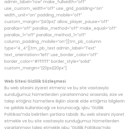
admin_label=”row” make_fullwidth=”off”
use_custom_width=”off” use_grid_padding=”on”
width_unit=”on” padding_mobile=”off”
custom_margin=”||40px|” allow_player_pause=”off”
parallax=”off” parallax_method=”off” make_equal=”off”
parallax_1=”off” parallax_method_1=”off”
column_padding_mobile=”on”][tm_pb_column
type=”4_4″][tm_pb_text admin_label=”Text”
text_orientation=”left” use_border_color=”off”
border_color=”#ffffff” border_style=”solid”
custom_margin=”|20px||20px”]
Web Sitesi Gizlilik Sözleşmesi
Bu web sitesini ziyaret etmeniz ve bu site vasıtasıyla
sunduğumuz hizmetlerden yararlanmanız sırasında, size ve
talep ettiğiniz hizmetlere ilişkin olarak elde ettiğimiz bilgilerin
ne şekilde kullanılacağı ve korunacağı, işbu “Gizlilik
Politikası”nda belirtilen şartlara tabidir. Bu web sitesini ziyaret
etmekle ve bu site vasıtasıyla sunduğumuz hizmetlerden
yararlanmayı talep etmekle işbu “Gizlilik Politikası”nda