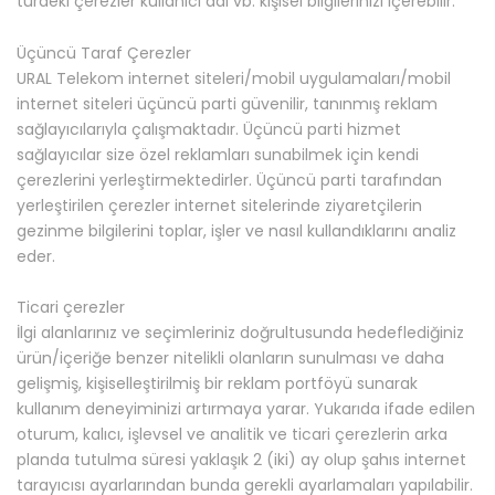
türdeki çerezler kullanıcı adı vb. kişisel bilgilerinizi içerebilir.
Üçüncü Taraf Çerezler
URAL Telekom internet siteleri/mobil uygulamaları/mobil
internet siteleri üçüncü parti güvenilir, tanınmış reklam
sağlayıcılarıyla çalışmaktadır. Üçüncü parti hizmet
sağlayıcılar size özel reklamları sunabilmek için kendi
çerezlerini yerleştirmektedirler. Üçüncü parti tarafından
yerleştirilen çerezler internet sitelerinde ziyaretçilerin
gezinme bilgilerini toplar, işler ve nasıl kullandıklarını analiz
eder.
Ticari çerezler
İlgi alanlarınız ve seçimleriniz doğrultusunda hedeflediğiniz
ürün/içeriğe benzer nitelikli olanların sunulması ve daha
gelişmiş, kişiselleştirilmiş bir reklam portföyü sunarak
kullanım deneyiminizi artırmaya yarar. Yukarıda ifade edilen
oturum, kalıcı, işlevsel ve analitik ve ticari çerezlerin arka
planda tutulma süresi yaklaşık 2 (iki) ay olup şahıs internet
tarayıcısı ayarlarından bunda gerekli ayarlamaları yapılabilir.