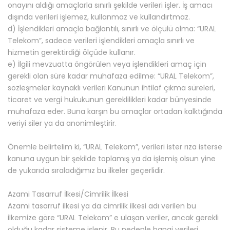
onayını aldığı amaçlarla sınırlı şekilde verileri işler. İş amacı
dışında verileri işlemez, kullanmaz ve kullandırtmaz.
d) İşlendikleri amaçla bağlantılı, sınırlı ve ölçülü olma: “URAL
Telekom”, sadece verileri işlendikleri amaçla sınırlı ve
hizmetin gerektirdiği ölçüde kullanır.
e) İlgili mevzuatta öngörülen veya işlendikleri amaç için
gerekli olan süre kadar muhafaza edilme: “URAL Telekom”,
sözleşmeler kaynaklı verileri Kanunun ihtilaf çıkma süreleri,
ticaret ve vergi hukukunun gereklilikleri kadar bünyesinde
muhafaza eder. Buna karşın bu amaçlar ortadan kalktığında
veriyi siler ya da anonimleştirir.
Önemle belirtelim ki, “URAL Telekom”, verileri ister rıza isterse
kanuna uygun bir şekilde toplamış ya da işlemiş olsun yine
de yukarıda sıraladığımız bu ilkeler geçerlidir.
Azami Tasarruf İlkesi/Cimrilik İlkesi
Azami tasarruf ilkesi ya da cimrilik ilkesi adı verilen bu
ilkemize göre “URAL Telekom” e ulaşan veriler, ancak gerekli
olduğu kadar sisteme işlenir. Bu nedenle hangi verileri