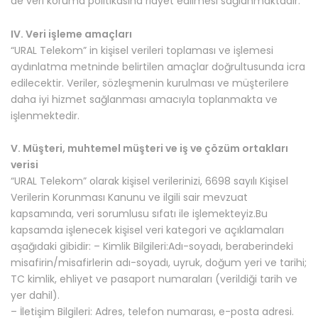
de veri koruma politikasına riayet edilmesi sağlanmaktadır.
IV. Veri işleme amaçları
“URAL Telekom” in kişisel verileri toplaması ve işlemesi
aydınlatma metninde belirtilen amaçlar doğrultusunda icra
edilecektir. Veriler, sözleşmenin kurulması ve müşterilere
daha iyi hizmet sağlanması amacıyla toplanmakta ve
işlenmektedir.
V. Müşteri, muhtemel müşteri ve iş ve çözüm ortakları
verisi
“URAL Telekom” olarak kişisel verilerinizi, 6698 sayılı Kişisel
Verilerin Korunması Kanunu ve ilgili sair mevzuat
kapsamında, veri sorumlusu sıfatı ile işlemekteyiz.Bu
kapsamda işlenecek kişisel veri kategori ve açıklamaları
aşağıdaki gibidir: – Kimlik Bilgileri:Adı-soyadı, beraberindeki
misafirin/misafirlerin adı-soyadı, uyruk, doğum yeri ve tarihi;
TC kimlik, ehliyet ve pasaport numaraları (verildiği tarih ve
yer dahil).
– İletişim Bilgileri: Adres, telefon numarası, e-posta adresi.