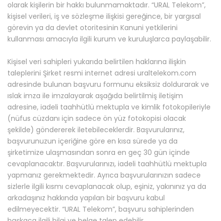
olarak kişilerin bir hakkı bulunmamaktadır. “URAL Telekom”,
kişisel verileri, iş ve sözleşme ilişkisi gereğince, bir yargısal
görevin ya da devlet otoritesinin Kanuni yetkilerini
kullanması amacıyla ilgili kurum ve kuruluşlarca paylaşabilir.
Kişisel veri sahipleri yukarıda belirtilen haklarına ilişkin
taleplerini Şirket resmi internet adresi uraltelekom.com
adresinde bulunan başvuru formunu eksiksiz doldurarak ve
ıslak imza ile imzalayarak aşağıda belirtilmiş iletişim
adresine, iadeli taahhütlü mektupla ve kimlik fotokopileriyle
(nüfus cüzdanı için sadece ön yüz fotokopisi olacak
şekilde) göndererek iletebileceklerdir. Başvurularınız,
başvurunuzun içeriğine göre en kısa sürede ya da
şirketimize ulaşmasından sonra en geç 30 gün içinde
cevaplanacaktır. Başvurularınızı, iadeli taahhütlü mektupla
yapmanız gerekmektedir. Ayrıca başvurularınızın sadece
sizlerle ilgili kısmı cevaplanacak olup, eşiniz, yakınınız ya da
arkadaşınız hakkında yapılan bir başvuru kabul
edilmeyecektir. “URAL Telekom”, başvuru sahiplerinden
başkaca ilgili bilgi ve belge talep edebilir.